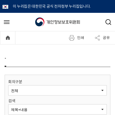
이 누리집은 대한민국 공식 전자정부 누리집입니다.
개
메
검
뉴
색
인
열
인쇄
공유
기
정
보
-
보
호
회의구분
위
검색
원