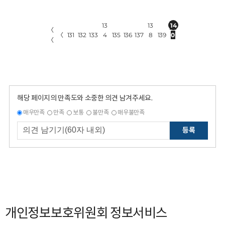
13
13
14
〈
〈
131
132
133
4
135
136
137
8
139
0
〈
해당 페이지의 만족도와 소중한 의견 남겨주세요.
매우만족
만족
보통
불만족
매우불만족
등록
개인정보보호위원회 정보서비스