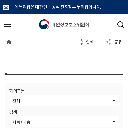
이 누리집은 대한민국 공식 전자정부 누리집입니다.
개
메
검
뉴
색
인
열
인쇄
공유
기
정
보
-
보
호
회의구분
위
검색
원