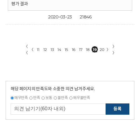
평가 결과
2020-03-23
21846
〈
〉
〈
11
12
13
14
15
16
17
18
19
20
〉
〈
〉
해당 페이지의 만족도와 소중한 의견 남겨주세요.
매우만족
만족
보통
불만족
매우불만족
등록