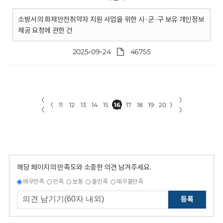
소방서의 화재안전취약자 지원 사업을 위한 시·군·구 보유 개인정보
제공 요청에 관한 건
2025-09-24
46755
〈
〉
〈
11
12
13
14
15
16
17
18
19
20
〉
〈
〉
해당 페이지의 만족도와 소중한 의견 남겨주세요.
매우만족
만족
보통
불만족
매우불만족
등록