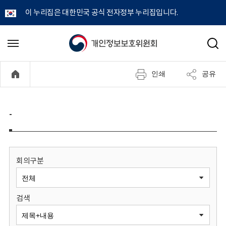
이 누리집은 대한민국 공식 전자정부 누리집입니다.
개
메
검
뉴
색
인
열
인쇄
공유
기
정
보
-
보
호
회의구분
위
검색
원