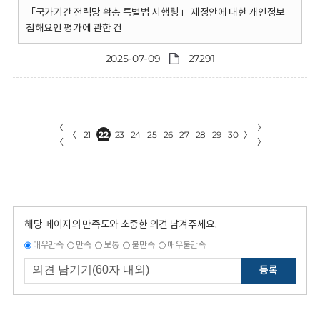
「국가기간 전력망 확충 특별법 시행령」 제정안에 대한 개인정보
침해요인 평가에 관한 건
2025-07-09
27291
〈
〉
〈
21
22
23
24
25
26
27
28
29
30
〉
〈
〉
해당 페이지의 만족도와 소중한 의견 남겨주세요.
매우만족
만족
보통
불만족
매우불만족
등록