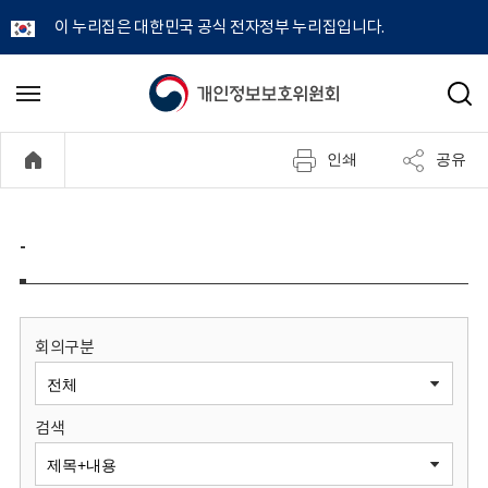
이 누리집은 대한민국 공식 전자정부 누리집입니다.
개
메
검
뉴
색
인
열
인쇄
공유
기
정
보
-
보
호
회의구분
위
검색
원