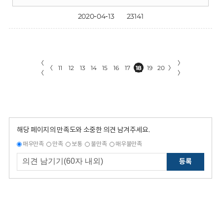
2020-04-13
23141
〈
〉
〈
11
12
13
14
15
16
17
18
19
20
〉
〈
〉
해당 페이지의 만족도와 소중한 의견 남겨주세요.
매우만족
만족
보통
불만족
매우불만족
등록