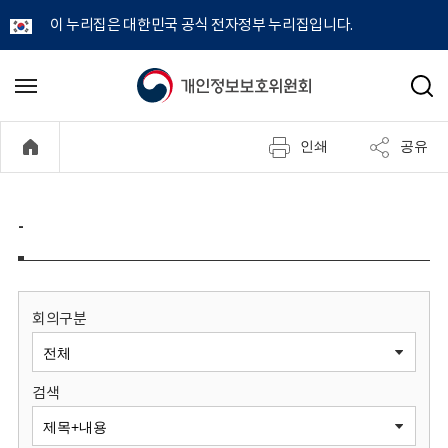
이 누리집은 대한민국 공식 전자정부 누리집입니다.
개
메
검
뉴
색
인
열
인쇄
공유
기
정
보
-
보
호
회의구분
위
검색
원