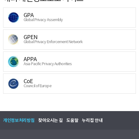
GPA
Global Privacy Assembly
GPEN
Global Privacy Enforcement Network
APPA
Asia Pacific Privacy Authorities
CoE
Council of Europe
개인정보처리방침
찾아오시는 길
도움말
누리집 안내