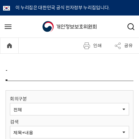
이 누리집은 대한민국 공식 전자정부 누리집입니다.
개
메
검
뉴
색
인
열
인쇄
공유
기
정
보
-
보
호
회의구분
위
검색
원