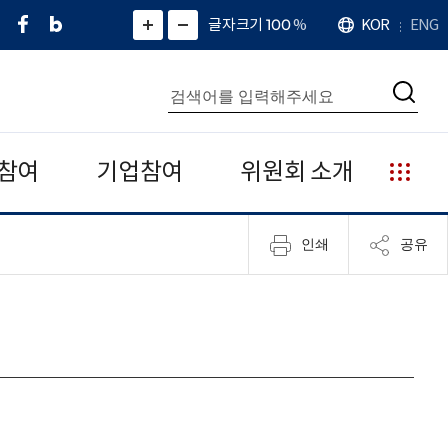
페
네
X
확
글자크기 100
%
KOR
ENG
언
화
화
이
이
(
대
어
면
면
스
버
트
수
확
축
북
블
위
대
통
소
치
검
로
터
합
색
그
)
검
색
참여
기업참여
위원회 소개
누
리
집
인쇄
공유
안
내