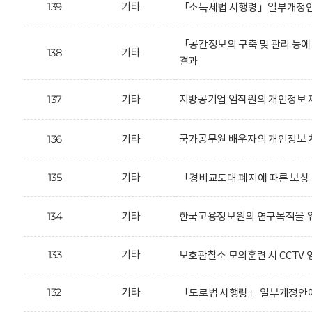
139
기타
「소득세법 시행령」일부개정안에
「공간정보의 구축 및 관리 등에
138
기타
결과
137
기타
지방공기업 임직원의 개인정보 
136
기타
국가공무원 배우자의 개인정보 
135
기타
「경비교도대 폐지에 따른 보상 
134
기타
한국고용정보원의 연구목적을 위
133
기타
보호관찰소 모의훈련 시 CCTV 
132
기타
「도로법 시행령」 일부개정안에