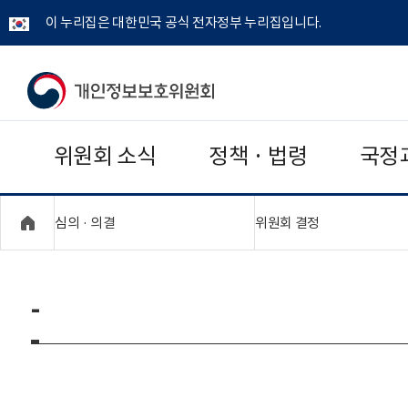
이 누리집은 대한민국 공식 전자정부 누리집입니다.
개
인
위원회 소식
정책 · 법령
국정
정
보
"접기,펼치기"
"접기,펼치기"
심의 · 의결
위원회 결정
보
호
-
위
원