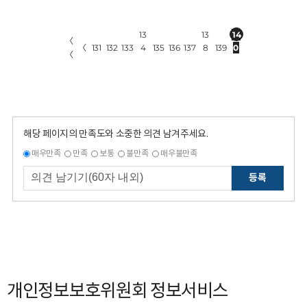
13
13
14
〈
〈
131
132
133
4
135
136
137
8
139
0
〈
해당 페이지의 만족도와 소중한 의견 남겨주세요.
매우만족
만족
보통
불만족
매우불만족
등록
개인정보보호위원회 정보서비스