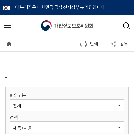
이 누리집은 대한민국 공식 전자정부 누리집입니다.
개
메
검
뉴
색
인
열
인쇄
공유
기
정
보
-
보
호
회의구분
위
검색
원