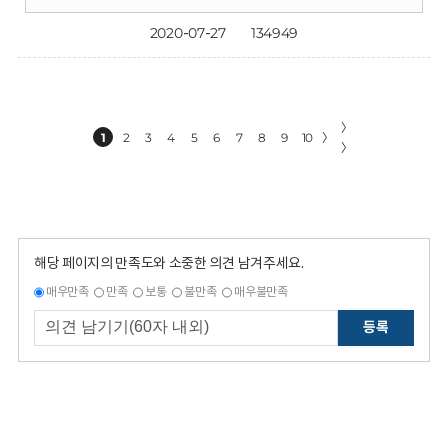
2020-07-27
134949
〉
1
2
3
4
5
6
7
8
9
10
〉
〉
해당 페이지의 만족도와 소중한 의견 남겨주세요.
매우만족
만족
보통
불만족
매우불만족
등록