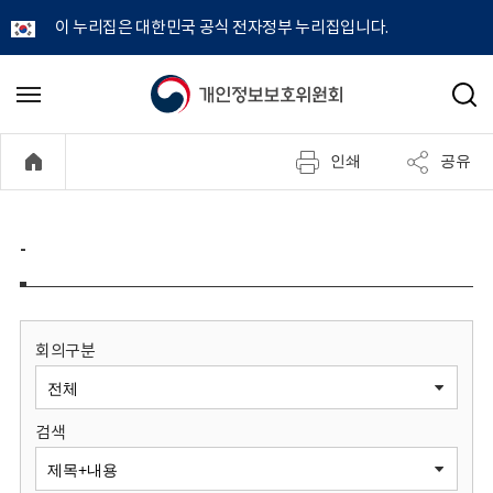
이 누리집은 대한민국 공식 전자정부 누리집입니다.
개
메
검
뉴
색
인
열
인쇄
공유
기
정
보
-
보
호
회의구분
위
검색
원