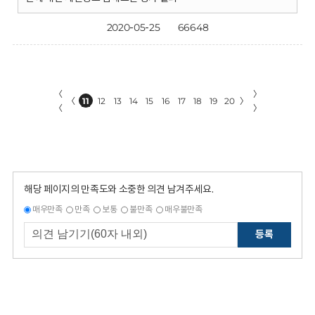
2020-05-25
66648
〈
〉
〈
11
12
13
14
15
16
17
18
19
20
〉
〈
〉
해당 페이지의 만족도와 소중한 의견 남겨주세요.
매우만족
만족
보통
불만족
매우불만족
등록