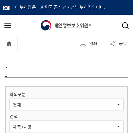
이 누리집은 대한민국 공식 전자정부 누리집입니다.
개
메
검
뉴
색
인
열
인쇄
공유
기
정
보
-
보
호
회의구분
위
검색
원