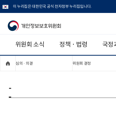
이 누리집은 대한민국 공식 전자정부 누리집입니다.
개
인
위원회 소식
정책 · 법령
국정
정
보
"접기,펼치기"
"접기,펼치기"
심의 · 의결
위원회 결정
보
호
-
위
원