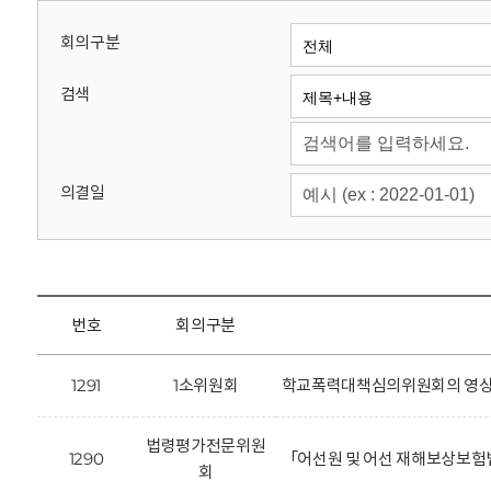
회
회의구분
검색
의결일
번호
회의구분
1291
1소위원회
학교폭력대책심의위원회의 영상정
법령평가전문위원
1290
「어선원 및 어선 재해보상보험
회