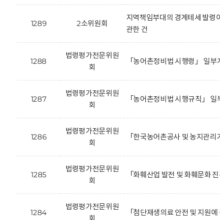
지역책임부대의 경계테세 발령이
1289
2소위원회
관한 건
법령평가전문위원
1288
「농어촌정비법 시행령」 일부개
회
법령평가전문위원
1287
「농어촌정비법 시행규칙」 일부
회
법령평가전문위원
1286
「한국농어촌공사 및 농지관리기
회
법령평가전문위원
1285
「화훼산업 발전 및 화훼문화 진
회
법령평가전문위원
1284
「첨단재생의료 안전 및 지원에 
회