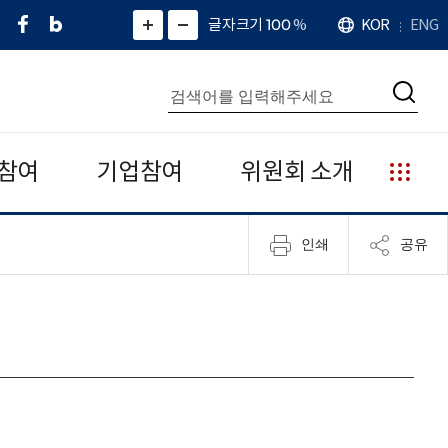
페
네
X
확
글자크기 100
%
KOR
ENG
언
화
화
이
이
(
대
어
면
면
스
버
트
수
확
축
북
블
위
대
통
소
치
검
로
터
합
색
그
)
검
색
참여
기업참여
위원회 소개
누
리
집
인쇄
공유
안
내