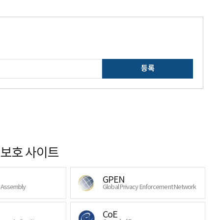
등록
보호 사이트
GPEN
y Assembly
Global Privacy Enforcement Network
CoE