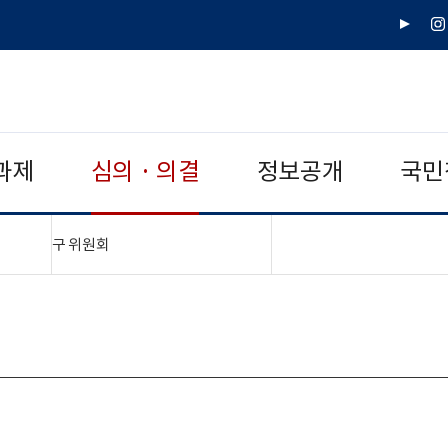
유
인
튜
스
브
타
그
램
과제
심의 · 의결
정보공개
국민
"접기,펼치기"
구 위원회