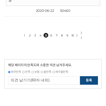
과
2020-06-22
50460
〉
1
2
3
4
5
6
7
8
9
10
〉
〉
해당 페이지의 만족도와 소중한 의견 남겨주세요.
매우만족
만족
보통
불만족
매우불만족
등록