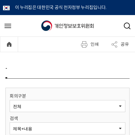
이 누리집은 대한민국 공식 전자정부 누리집입니다.
개
메
검
뉴
색
인
열
인쇄
공유
기
정
보
-
보
호
회의구분
위
검색
원