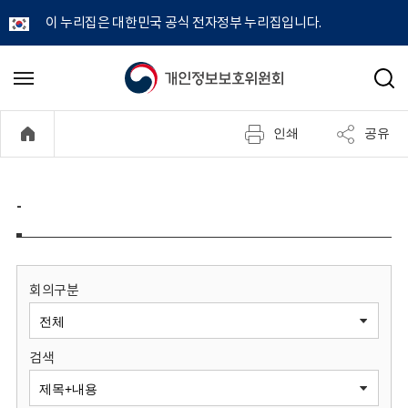
이 누리집은 대한민국 공식 전자정부 누리집입니다.
개
메
검
뉴
색
인
열
인쇄
공유
기
정
보
-
보
호
회의구분
위
검색
원