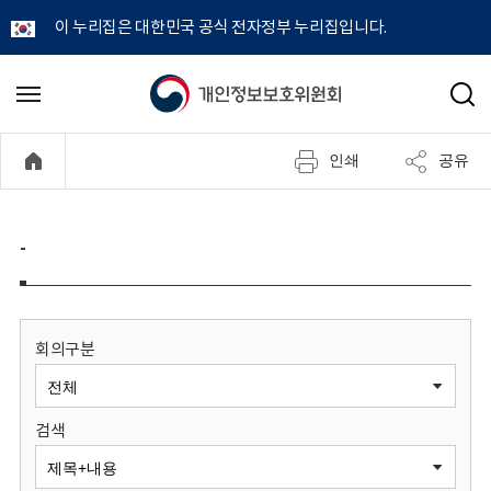
이 누리집은 대한민국 공식 전자정부 누리집입니다.
개
메
검
뉴
색
인
열
인쇄
공유
기
정
보
-
보
호
회의구분
위
검색
원