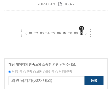
2017-01-09
16822
12
〈
〉
〈
111
112
113
114
115
116
117
118
119
0
〉
〈
〉
해당 페이지의 만족도와 소중한 의견 남겨주세요.
매우만족
만족
보통
불만족
매우불만족
등록