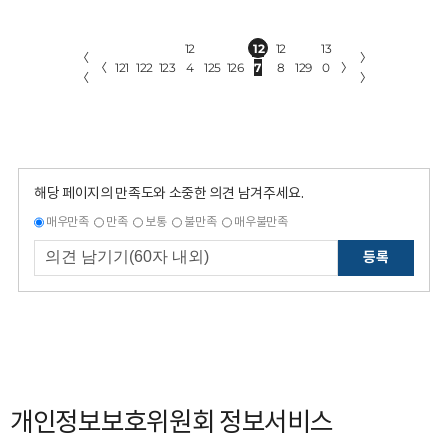
12
12
12
13
〈
〉
〈
121
122
123
4
125
126
7
8
129
0
〉
〈
〉
해당 페이지의 만족도와 소중한 의견 남겨주세요.
매우만족
만족
보통
불만족
매우불만족
등록
개인정보보호위원회 정보서비스