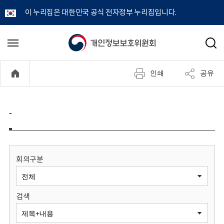
이 누리집은 대한민국 공식 전자정부 누리집입니다.
개
메
검
뉴
색
인
열
인쇄
공유
기
정
보
-
보
호
회의구분
위
검색
원