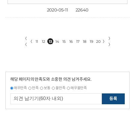
2020-05-11
22640
〈
〉
〈
11
12
13
14
15
16
17
18
19
20
〉
〈
〉
해당 페이지의 만족도와 소중한 의견 남겨주세요.
매우만족
만족
보통
불만족
매우불만족
등록