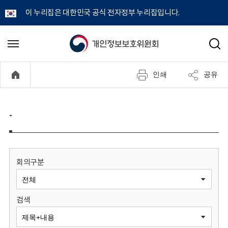
이 누리집은 대한민국 공식 전자정부 누리집입니다.
개
메
검
뉴
색
인
열
인쇄
공유
기
정
보
-
보
호
회의구분
위
검색
원