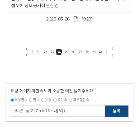
설 위치 정보 공개에 관한 건
2025-03-26
19281
〈
〉
〈
31
32
33
34
35
36
37
38
39
40
〉
〈
〉
해당 페이지의 만족도와 소중한 의견 남겨주세요.
매우만족
만족
보통
불만족
매우불만족
등록