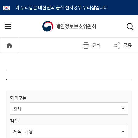
이 누리집은 대한민국 공식 전자정부 누리집입니다.
개
메
검
뉴
색
인
열
인쇄
공유
기
정
보
-
보
호
회의구분
위
검색
원