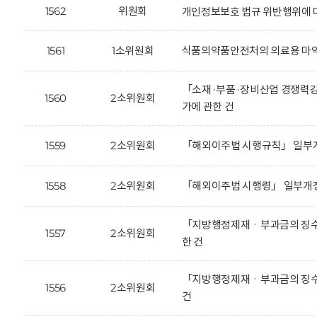
1562
위원회
개인정보보호 법규 위반행위에 대한
1561
1소위원회
식품의약품안전처의 의료용 마약
「소재·부품·장비산업 경쟁력강
1560
2소위원회
가에 관한 건
1559
2소위원회
「해외이주법 시행규칙」 일부개
1558
2소위원회
「해외이주법 시행령」 일부개정
「지방행정제재ㆍ부과금의 징수 
1557
2소위원회
한 건
「지방행정제재ㆍ부과금의 징수 
1556
2소위원회
건