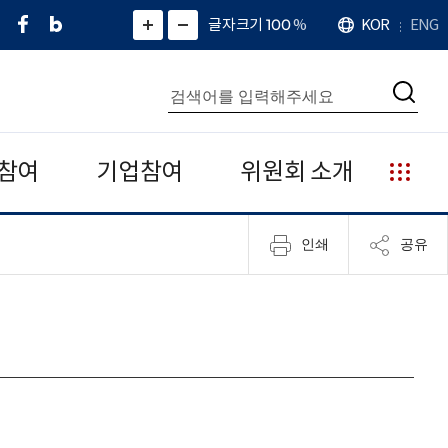
페
네
X
확
글자크기 100
%
KOR
ENG
언
화
화
이
이
(
대
어
면
면
스
버
트
수
확
축
북
블
위
대
통
소
치
검
로
터
합
색
그
)
검
색
참여
기업참여
위원회 소개
누
리
집
인쇄
공유
안
내