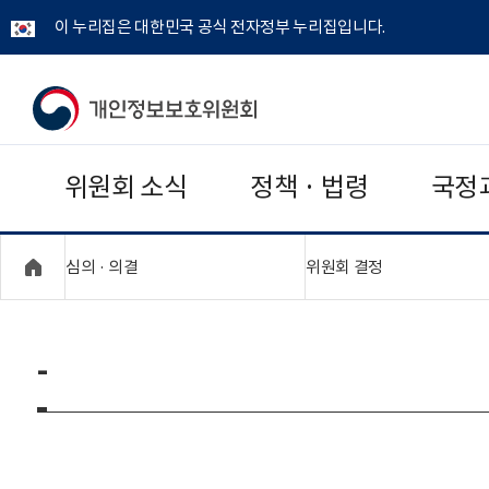
이 누리집은 대한민국 공식 전자정부 누리집입니다.
개
인
위원회 소식
정책 · 법령
국정
정
보
"접기,펼치기"
"접기,펼치기"
심의 · 의결
위원회 결정
보
호
-
위
원