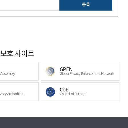
등록
보호 사이트
GPEN
y Assembly
Global Privacy Enforcement Network
CoE
ivacy Authorities
Council of Europe