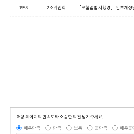
1555
2소위원회
「보험업법 시행령」 일부개정안
해당 페이지의 만족도와 소중한 의견 남겨주세요.
매우만족
만족
보통
불만족
매우불