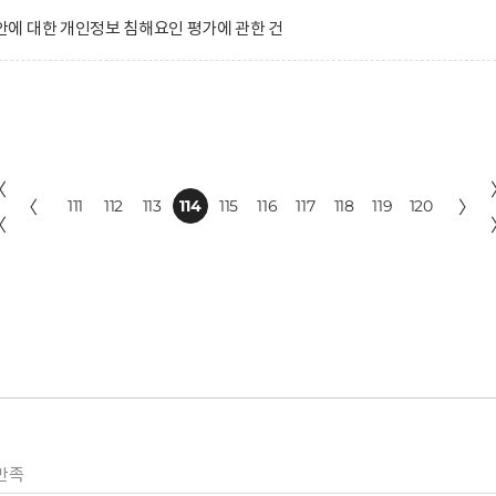
에 대한 개인정보 침해요인 평가에 관한 건
〈
〈
111
112
113
114
115
116
117
118
119
120
〉
〈
만족