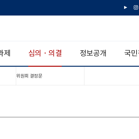
유
인
튜
스
브
타
그
램
과제
심의 · 의결
정보공개
국민
"접기,펼치기"
위원회 결정문