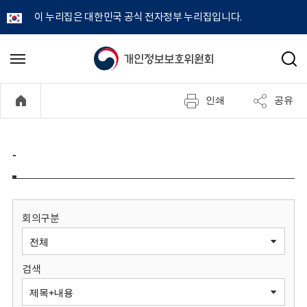
이 누리집은 대한민국 공식 전자정부 누리집입니다.
개
메
검
뉴
색
인
열
인쇄
공유
기
정
보
-
보
호
회의구분
위
검색
원