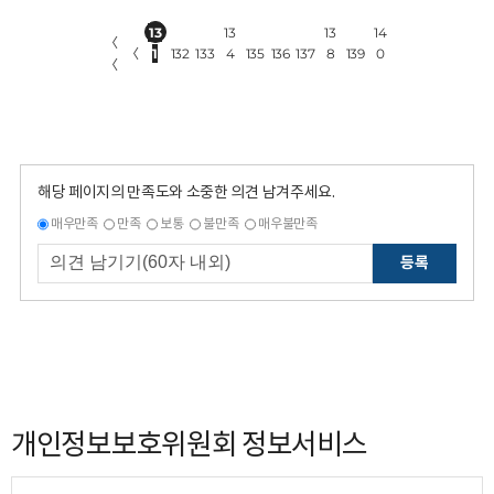
13
13
13
14
〈
〈
1
132
133
4
135
136
137
8
139
0
〈
해당 페이지의 만족도와 소중한 의견 남겨주세요.
매우만족
만족
보통
불만족
매우불만족
등록
개인정보보호위원회 정보서비스