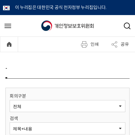
이 누리집은 대한민국 공식 전자정부 누리집입니다.
개
메
검
뉴
색
인
열
인쇄
공유
기
정
보
-
보
호
회의구분
위
검색
원