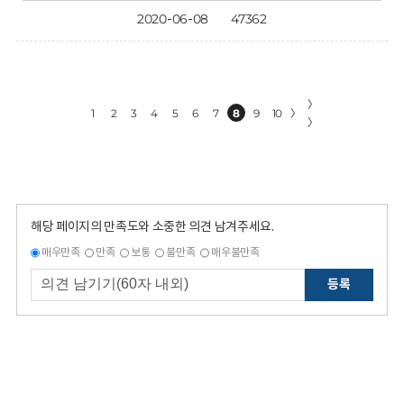
2020-06-08
47362
〉
1
2
3
4
5
6
7
8
9
10
〉
〉
해당 페이지의 만족도와 소중한 의견 남겨주세요.
매우만족
만족
보통
불만족
매우불만족
등록