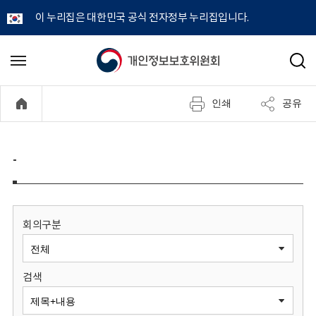
이 누리집은 대한민국 공식 전자정부 누리집입니다.
개
메
검
뉴
색
인
열
인쇄
공유
기
정
보
-
보
호
회의구분
위
검색
원