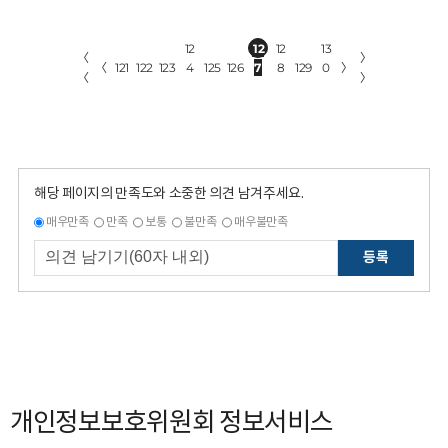
12
12
12
13
〈
〉
〈
121
122
123
4
125
126
7
8
129
0
〉
〈
〉
해당 페이지의 만족도와 소중한 의견 남겨주세요.
매우만족
만족
보통
불만족
매우불만족
등록
개인정보보호위원회 정보서비스