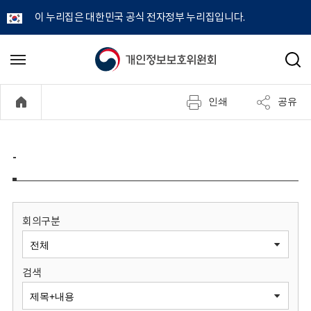
이 누리집은 대한민국 공식 전자정부 누리집입니다.
개
메
검
뉴
색
인
열
인쇄
공유
기
정
보
-
보
호
회의구분
위
검색
원