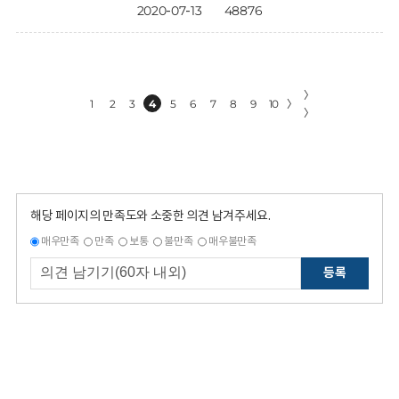
2020-07-13
48876
〉
1
2
3
4
5
6
7
8
9
10
〉
〉
해당 페이지의 만족도와 소중한 의견 남겨주세요.
매우만족
만족
보통
불만족
매우불만족
등록