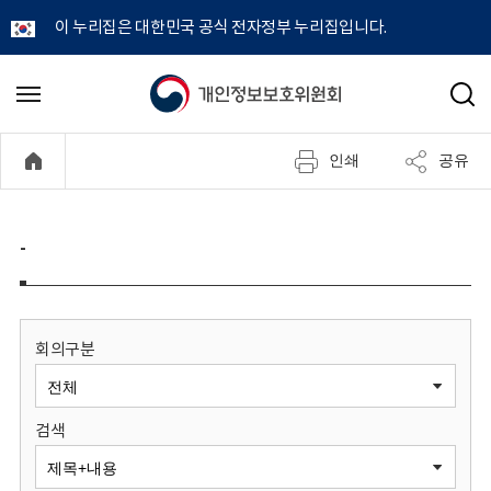
이 누리집은 대한민국 공식 전자정부 누리집입니다.
개
메
검
뉴
색
인
열
인쇄
공유
기
정
보
-
보
호
회의구분
위
검색
원