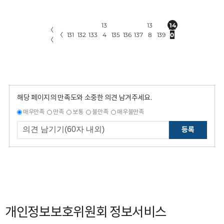
13
13
14
〈
〈
131
132
133
4
135
136
137
8
139
0
〈
해당 페이지의 만족도와 소중한 의견 남겨주세요.
매우만족
만족
보통
불만족
매우불만족
등록
개인정보보호위원회 정보서비스