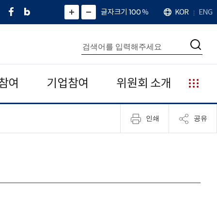
페
네
X
확
글자크기 100
%
KOR
ENG
언
화
화
이
이
(
대
어
면
면
스
버
트
수
확
축
북
블
위
대
통
소
치
검
로
터
합
색
그
)
검
색
참여
기업참여
위원회 소개
누
리
집
인쇄
공유
안
내