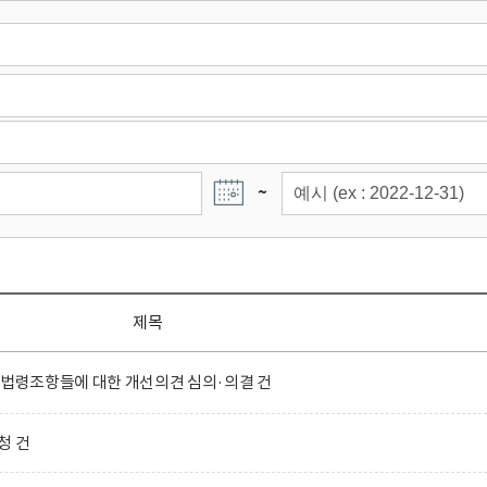
~
제목
 법령조항들에 대한 개선의견 심의·의결 건
청 건