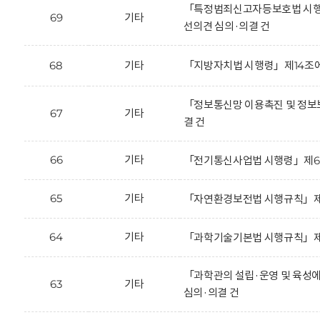
「특정범죄신고자등보호법 시행규칙」
69
기타
선의견 심의·의결 건
68
기타
「지방자치법 시행령」제14조에
「정보통신망 이용촉진 및 정보보
67
기타
결 건
66
기타
「전기통신사업법 시행령」제65조의
65
기타
「자연환경보전법 시행규칙」제35
64
기타
「과학기술기본법 시행규칙」제2조
「과학관의 설립·운영 및 육성에 
63
기타
심의·의결 건