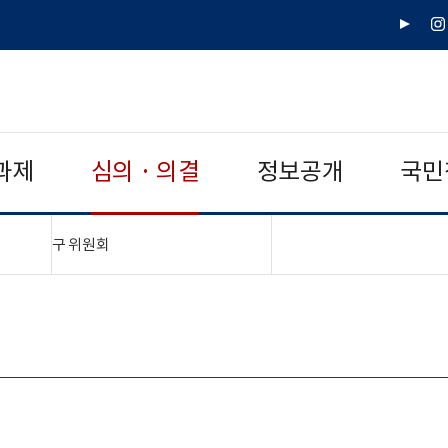
유
인
튜
스
브
타
그
램
과제
심의 · 의결
정보공개
국민
"접기,펼치기"
구 위원회