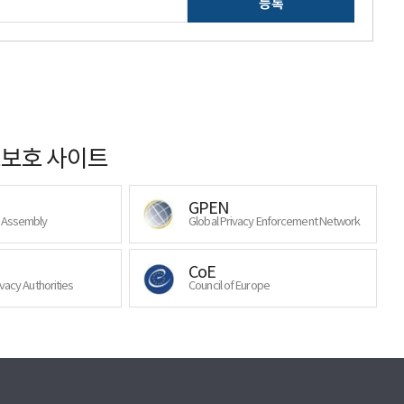
등록
보호 사이트
GPEN
y Assembly
Global Privacy Enforcement Network
CoE
ivacy Authorities
Council of Europe