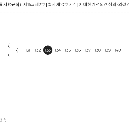
시행규칙」제11조 제2호 [별지 제10호 서식]에 대한 개선의견 심의·의결 
〈
〈
131
132
133
134
135
136
137
138
139
140
〈
만족