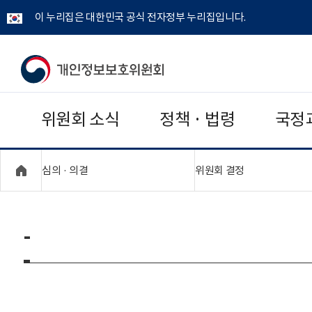
이 누리집은 대한민국 공식 전자정부 누리집입니다.
개
인
위원회 소식
정책 · 법령
국정
정
보
"접기,펼치기"
"접기,펼치기"
심의 · 의결
위원회 결정
보
호
-
위
원