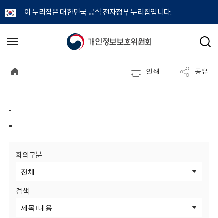
이 누리집은 대한민국 공식 전자정부 누리집입니다.
개
메
검
뉴
색
인
열
인쇄
공유
기
정
보
-
보
호
회의구분
위
검색
원