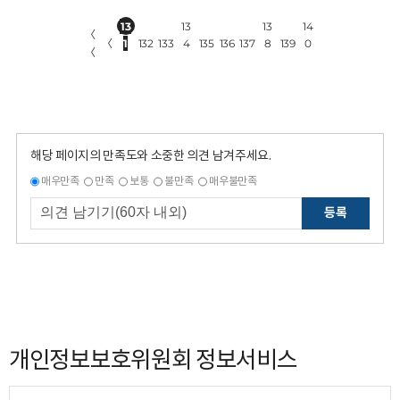
13
13
13
14
〈
〈
1
132
133
4
135
136
137
8
139
0
〈
해당 페이지의 만족도와 소중한 의견 남겨주세요.
매우만족
만족
보통
불만족
매우불만족
등록
개인정보보호위원회 정보서비스