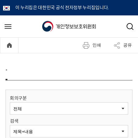
이 누리집은 대한민국 공식 전자정부 누리집입니다.
개
메
검
뉴
색
인
열
인쇄
공유
기
정
보
-
보
호
회의구분
위
검색
원