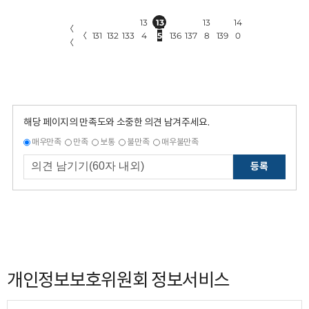
13
13
13
14
〈
〈
131
132
133
4
5
136
137
8
139
0
〈
해당 페이지의 만족도와 소중한 의견 남겨주세요.
매우만족
만족
보통
불만족
매우불만족
등록
개인정보보호위원회 정보서비스