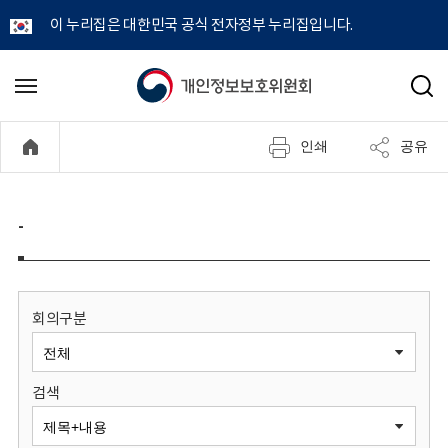
이 누리집은 대한민국 공식 전자정부 누리집입니다.
개
메
검
뉴
색
인
열
인쇄
공유
기
정
보
-
보
호
회의구분
위
검색
원