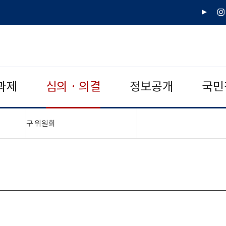
유
인
튜
스
브
타
그
램
과제
심의 · 의결
정보공개
국민
"접기,펼치기"
구 위원회