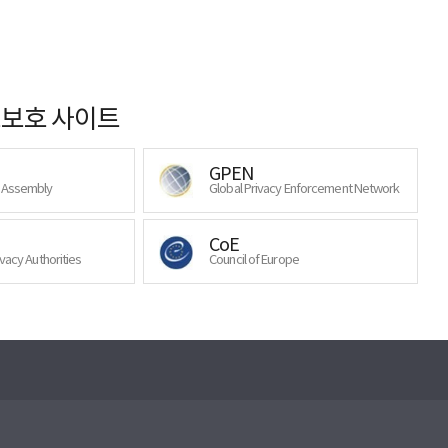
보호 사이트
GPEN
y Assembly
Global Privacy Enforcement Network
CoE
ivacy Authorities
Council of Europe