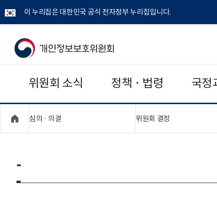
이 누리집은 대한민국 공식 전자정부 누리집입니다.
개
인
위원회 소식
정책 · 법령
국정
정
보
"접기,펼치기"
"접기,펼치기"
심의 · 의결
위원회 결정
보
호
-
위
원