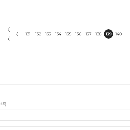
〈
〈
131
132
133
134
135
136
137
138
139
140
〈
만족