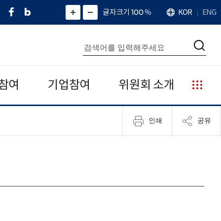
페
네
X
확
글자크기 100
%
KOR
ENG
언
화
화
이
이
(
대
어
면
면
스
버
트
수
확
축
북
블
위
대
통
소
치
검
로
터
합
색
그
)
검
색
참여
기업참여
위원회 소개
누
리
집
인쇄
공유
안
내