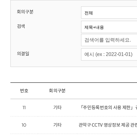
회
회의구분
검색
의결일
번호
회의구분
11
기타
「주민등록번호의 사용 제한」규
10
기타
관악구 CCTV 영상정보 제공 관