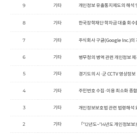
9
기타
개인정보 유출통지제도의 해석 
8
기타
한국장학재단 학자금 대출 회수를
7
기타
주식회사 구글(Google Inc.
6
기타
병무청의 병역 관련 개인정보 제
5
기타
경기도의 시·군 CCTV 영상정보
4
기타
주민번호 수집·이용 최소화 종
3
기타
개인정보보호법 관련 법령해석 
2
기타
「’12년도~’14년도 개인정보보