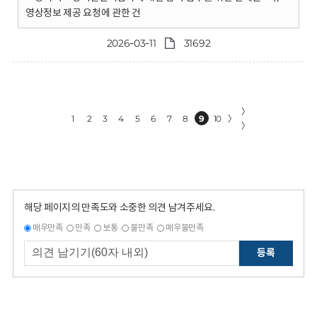
영상정보 제공 요청에 관한 건
2026-03-11
31692
〉
1
2
3
4
5
6
7
8
9
10
〉
〉
해당 페이지의 만족도와 소중한 의견 남겨주세요.
매우만족
만족
보통
불만족
매우불만족
등록