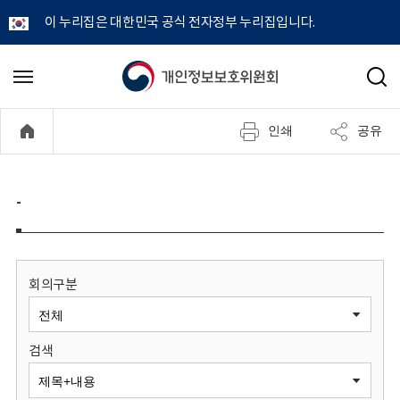
이 누리집은 대한민국 공식 전자정부 누리집입니다.
개
메
검
뉴
색
인
열
인쇄
공유
기
정
보
-
보
호
회의구분
위
검색
원