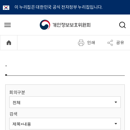
이 누리집은 대한민국 공식 전자정부 누리집입니다.
개
메
검
뉴
색
인
열
인쇄
공유
기
정
보
-
보
호
회의구분
위
검색
원