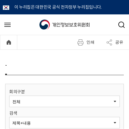
이 누리집은 대한민국 공식 전자정부 누리집입니다.
개
메
검
뉴
색
인
열
인쇄
공유
기
정
보
-
보
호
회의구분
위
검색
원