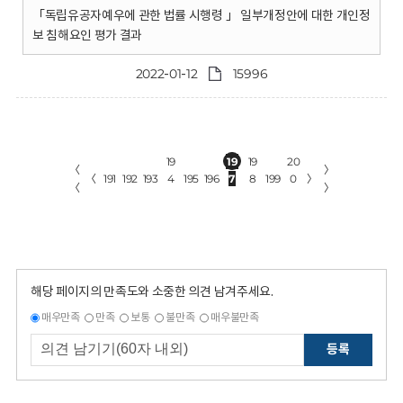
「독립유공자예우에 관한 법률 시행령 」 일부개정안에 대한 개인정
보 침해요인 평가 결과
2022-01-12
15996
19
19
19
20
〈
〉
〈
191
192
193
4
195
196
7
8
199
0
〉
〈
〉
해당 페이지의 만족도와 소중한 의견 남겨주세요.
매우만족
만족
보통
불만족
매우불만족
등록