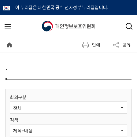
이 누리집은 대한민국 공식 전자정부 누리집입니다.
개
메
검
뉴
색
인
열
인쇄
공유
기
정
보
-
보
호
회의구분
위
검색
원