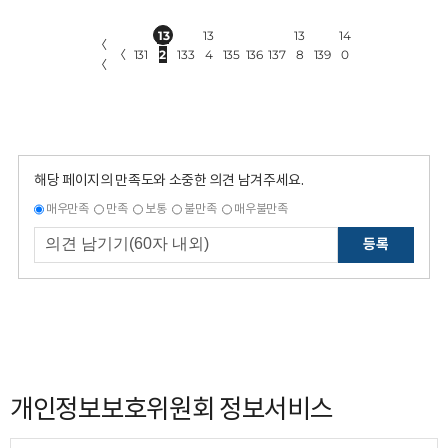
13
13
13
14
〈
〈
131
2
133
4
135
136
137
8
139
0
〈
해당 페이지의 만족도와 소중한 의견 남겨주세요.
매우만족
만족
보통
불만족
매우불만족
등록
개인정보보호위원회 정보서비스