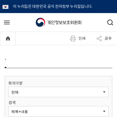
이 누리집은 대한민국 공식 전자정부 누리집입니다.
개
메
검
뉴
색
인
열
인쇄
공유
기
정
보
-
보
호
회의구분
위
검색
원