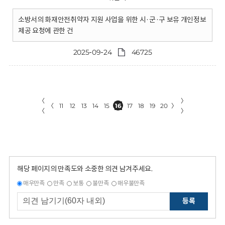
소방서의 화재안전취약자 지원 사업을 위한 시·군·구 보유 개인정보
제공 요청에 관한 건
2025-09-24
46725
〈
〉
〈
11
12
13
14
15
16
17
18
19
20
〉
〈
〉
해당 페이지의 만족도와 소중한 의견 남겨주세요.
매우만족
만족
보통
불만족
매우불만족
등록