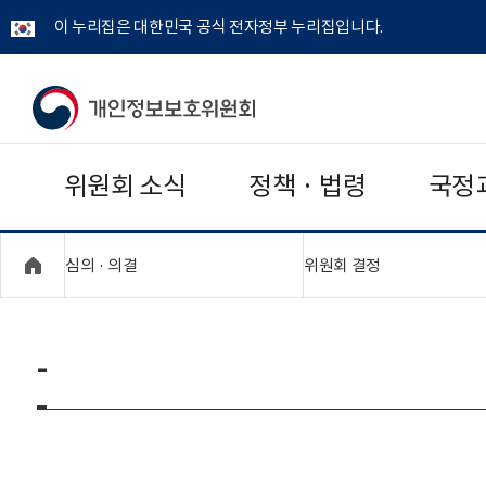
이 누리집은 대한민국 공식 전자정부 누리집입니다.
개
인
위원회 소식
정책 · 법령
국정
정
보
"접기,펼치기"
"접기,펼치기"
심의 · 의결
위원회 결정
보
호
-
위
원