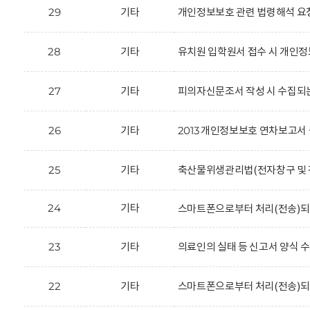
29
기타
개인정보보호 관련 법령해석 요
28
기타
유치원 입학원서 접수 시 개인정
27
기타
피의자신문조서 작성 시 수집되
26
기타
2013 개인정보보호 연차보고서 
25
기타
축산물위생관리법(전자창구 및 전
24
기타
스마트폰으로부터 처리(전송)되
23
기타
의료인의 실태 등 신고서 양식 
22
기타
스마트폰으로부터 처리(전송)되