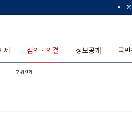
유
인
튜
스
브
타
그
램
과제
심의 · 의결
정보공개
국민
"접기,펼치기"
구 위원회