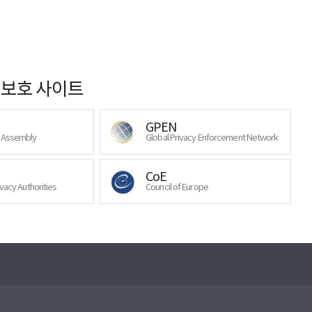
보호 사이트
GPEN
y Assembly
Global Privacy Enforcement Network
CoE
ivacy Authorities
Council of Europe