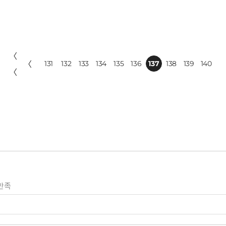
〈
〈
131
132
133
134
135
136
137
138
139
140
〈
만족