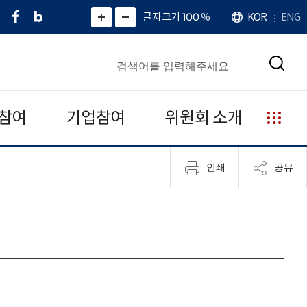
페
네
X
확
글자크기 100
%
KOR
ENG
언
화
화
이
이
(
대
어
면
면
스
버
트
수
확
축
북
블
위
대
통
소
치
검
로
터
합
색
그
)
검
색
참여
기업참여
위원회 소개
누
리
집
인쇄
공유
안
내