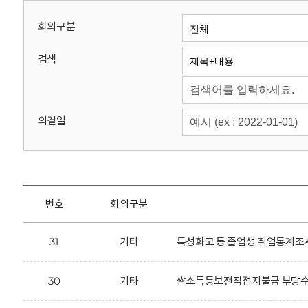
회
회의구분
검색
의결일
번호
회의구분
31
기타
특성화고 등 졸업생 취업통계조사
30
기타
쌀소득등보전직접지불금 부당수령