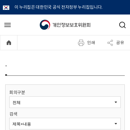
이 누리집은 대한민국 공식 전자정부 누리집입니다.
개
메
검
뉴
색
인
열
인쇄
공유
기
정
보
-
보
호
회의구분
위
검색
원