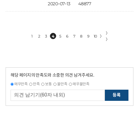
2020-07-13
48877
〉
1
2
3
4
5
6
7
8
9
10
〉
〉
해당 페이지의 만족도와 소중한 의견 남겨주세요.
매우만족
만족
보통
불만족
매우불만족
등록