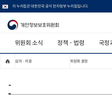
이 누리집은 대한민국 공식 전자정부 누리집입니다.
개
인
위원회 소식
정책 · 법령
국정
정
보
"접기,펼치기"
"접기,펼치기"
심의 · 의결
위원회 결정
보
호
-
위
원