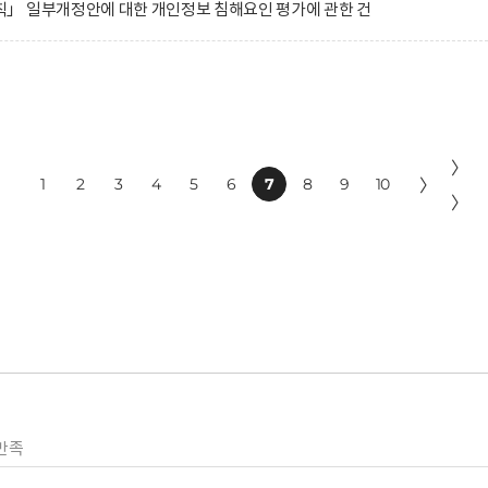
」 일부개정안에 대한 개인정보 침해요인 평가에 관한 건
〉
1
2
3
4
5
6
7
8
9
10
〉
〉
만족