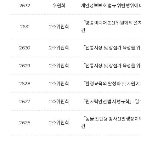
2632
위원회
개인정보보호 법규 위반행위에 대한
「방송미디어통신위원회의 설치 
2631
2소위원회
건
2630
2소위원회
「전통시장 및 상점가 육성을 위
2629
2소위원회
「전통시장 및 상점가 육성을 위
2628
2소위원회
「환경교육의 활성화 및 지원에 
2627
2소위원회
「원자력안전법 시행규칙」 일부
「동물 진단용 방사선발생장치의
2626
2소위원회
건