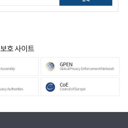
보호 사이트
GPEN
y Assembly
Global Privacy Enforcement Network
CoE
ivacy Authorities
Council of Europe