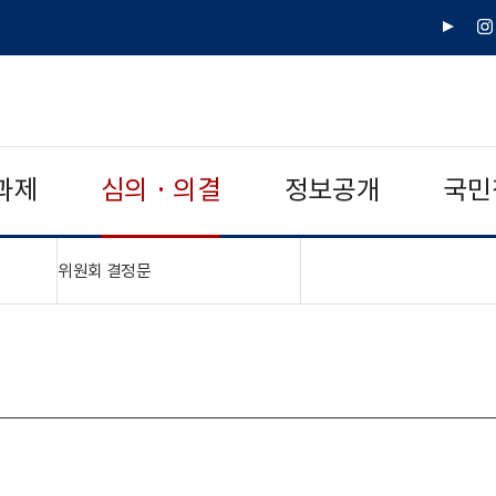
유
인
튜
스
브
타
그
램
과제
심의 · 의결
정보공개
국민
"접기,펼치기"
위원회 결정문