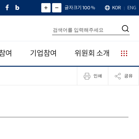
페
네
X
확
글자크기 100
%
KOR
ENG
언
화
화
이
이
(
대
어
면
면
스
버
트
수
확
축
북
블
위
대
통
소
치
검
로
터
합
색
그
)
검
색
참여
기업참여
위원회 소개
누
리
집
인쇄
공유
안
내