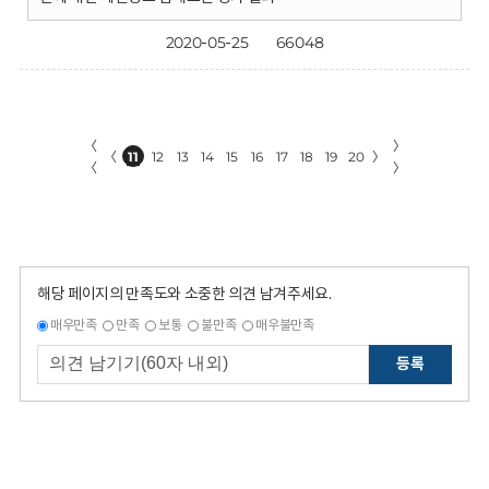
2020-05-25
66048
〈
〉
〈
11
12
13
14
15
16
17
18
19
20
〉
〈
〉
해당 페이지의 만족도와 소중한 의견 남겨주세요.
매우만족
만족
보통
불만족
매우불만족
등록