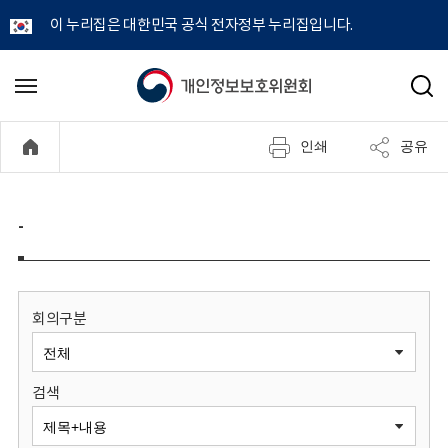
이 누리집은 대한민국 공식 전자정부 누리집입니다.
개
메
검
뉴
색
인
열
인쇄
공유
기
정
보
-
보
호
회의구분
위
검색
원