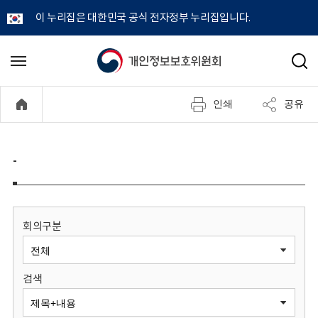
이 누리집은 대한민국 공식 전자정부 누리집입니다.
개
메
검
뉴
색
인
열
인쇄
공유
기
정
보
-
보
호
회의구분
위
검색
원