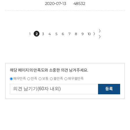
2020-07-13
48532
〉
1
2
3
4
5
6
7
8
9
10
〉
〉
해당 페이지의 만족도와 소중한 의견 남겨주세요.
매우만족
만족
보통
불만족
매우불만족
등록