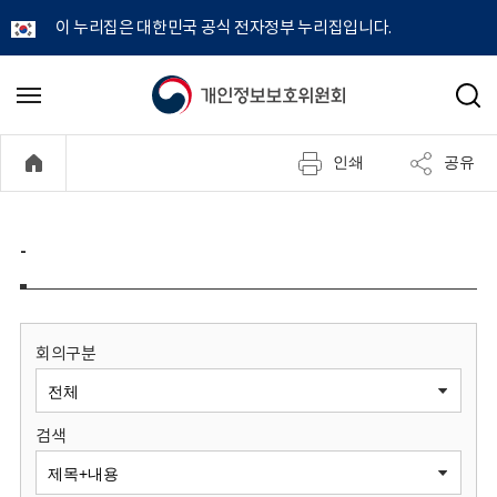
이 누리집은 대한민국 공식 전자정부 누리집입니다.
개
메
검
뉴
색
인
열
인쇄
공유
기
정
보
-
보
호
회의구분
위
검색
원