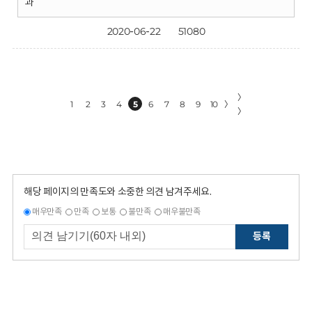
과
2020-06-22
51080
〉
1
2
3
4
5
6
7
8
9
10
〉
〉
해당 페이지의 만족도와 소중한 의견 남겨주세요.
매우만족
만족
보통
불만족
매우불만족
등록