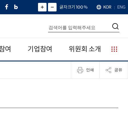
페
네
X
확
글자크기 100
%
KOR
ENG
언
화
화
이
이
(
대
어
면
면
스
버
트
수
확
축
북
블
위
대
통
소
치
검
로
터
합
색
그
)
검
색
참여
기업참여
위원회 소개
누
리
집
인쇄
공유
안
내