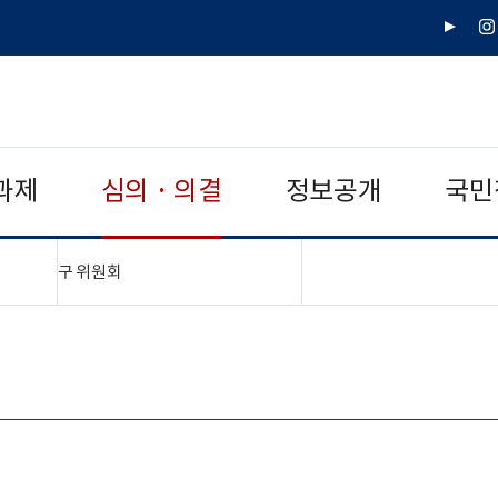
유
인
튜
스
브
타
그
램
과제
심의 · 의결
정보공개
국민
"접기,펼치기"
구 위원회