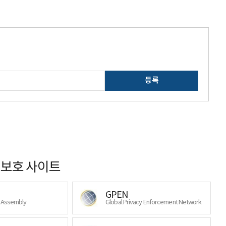
등록
보호 사이트
GPEN
y Assembly
Global Privacy Enforcement Network