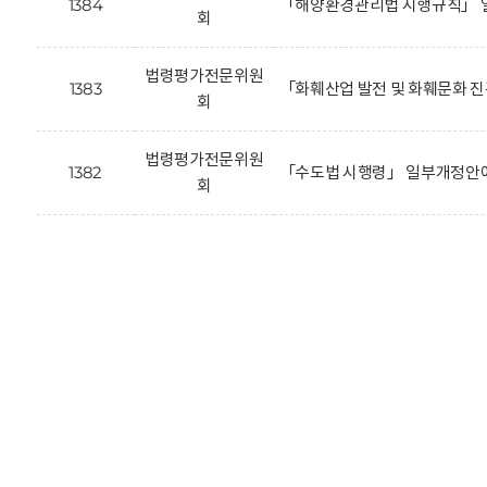
1384
「해양환경관리법 시행규칙」 
회
법령평가전문위원
1383
「화훼산업 발전 및 화훼문화 
회
법령평가전문위원
1382
「수도법 시행령」 일부개정안에
회