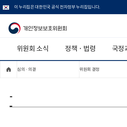
이 누리집은 대한민국 공식 전자정부 누리집입니다.
개
인
위원회 소식
정책 · 법령
국정
정
보
"접기,펼치기"
"접기,펼치기"
심의 · 의결
위원회 결정
보
호
-
위
원