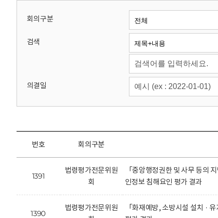
회
회의구분
검색
의결일
번호
회의구분
법령평가전문위원
「중앙행정권한 및 사무 등의 지
1391
회
인정보 침해요인 평가 결과
법령평가전문위원
「화재예방, 소방시설 설치 · 
1390