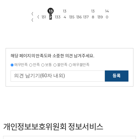
13
13
13
14
〈
〈
131
2
133
4
135
136
137
8
139
0
〈
해당 페이지의 만족도와 소중한 의견 남겨주세요.
매우만족
만족
보통
불만족
매우불만족
등록
개인정보보호위원회 정보서비스