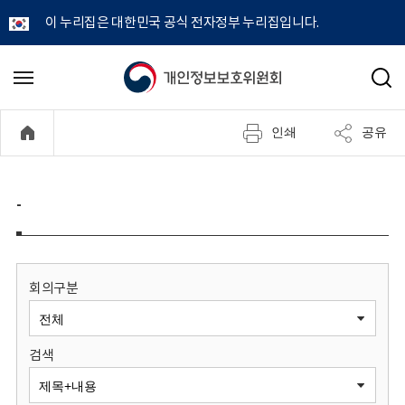
이 누리집은 대한민국 공식 전자정부 누리집입니다.
개
메
검
뉴
색
인
열
인쇄
공유
기
정
보
-
보
호
회의구분
위
검색
원