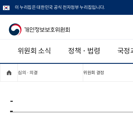
이 누리집은 대한민국 공식 전자정부 누리집입니다.
개
인
위원회 소식
정책 · 법령
국정
정
보
"접기,펼치기"
"접기,펼치기"
심의 · 의결
위원회 결정
보
호
-
위
원