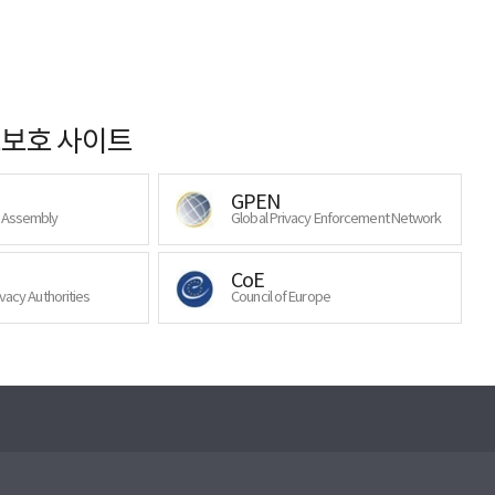
보호 사이트
GPEN
y Assembly
Global Privacy Enforcement Network
CoE
ivacy Authorities
Council of Europe