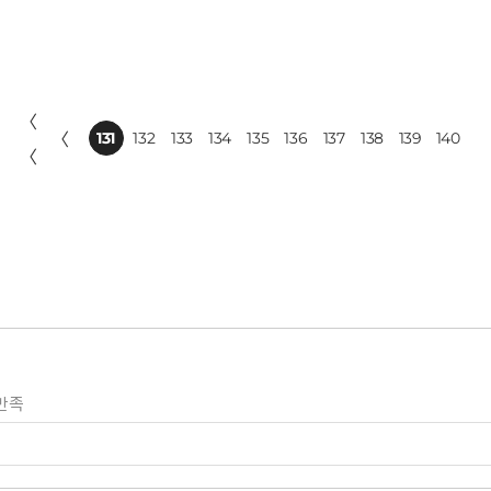
〈
〈
131
132
133
134
135
136
137
138
139
140
〈
만족