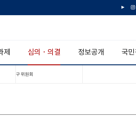
유
인
튜
스
브
타
그
램
과제
심의 · 의결
정보공개
국민
"접기,펼치기"
구 위원회