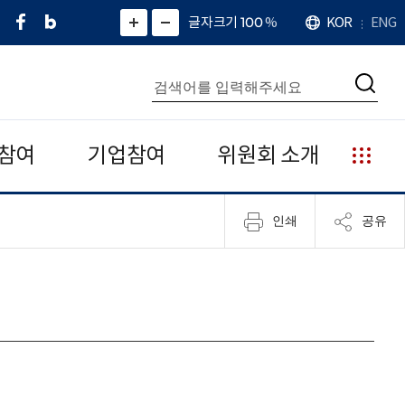
페
네
X
확
글자크기 100
%
KOR
ENG
언
화
화
이
이
(
대
어
면
면
스
버
트
수
확
축
북
블
위
대
통
소
치
검
로
터
합
색
그
)
검
색
참여
기업참여
위원회 소개
누
리
집
인쇄
공유
안
내