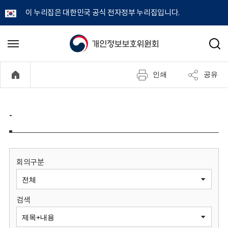
이 누리집은 대한민국 공식 전자정부 누리집입니다.
개
메
검
뉴
색
인
열
인쇄
공유
기
정
보
-
보
호
회의구분
위
검색
원