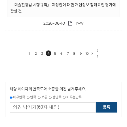
「미술진흥법 시행규칙」 제정안에 대한 개인정보 침해요인 평가에
관한 건
2026-06-10
1747
〉
1
2
3
4
5
6
7
8
9
10
〉
〉
해당 페이지의 만족도와 소중한 의견 남겨주세요.
매우만족
만족
보통
불만족
매우불만족
등록