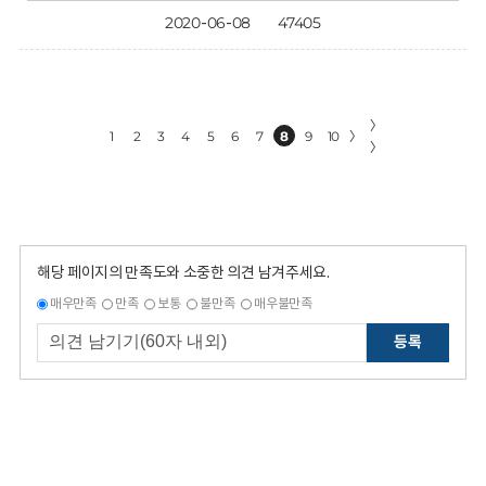
2020-06-08
47405
〉
1
2
3
4
5
6
7
8
9
10
〉
〉
해당 페이지의 만족도와 소중한 의견 남겨주세요.
매우만족
만족
보통
불만족
매우불만족
등록