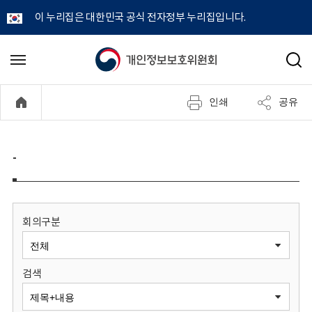
이 누리집은 대한민국 공식 전자정부 누리집입니다.
개
메
검
뉴
색
인
열
인쇄
공유
기
정
보
-
보
호
회의구분
위
검색
원