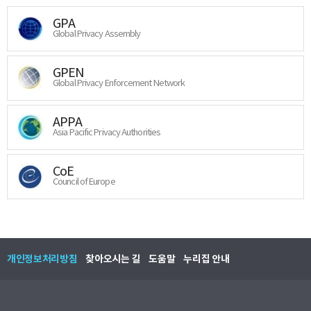
GPA
Global Privacy Assembly
GPEN
Global Privacy Enforcement Network
APPA
Asia Pacific Privacy Authorities
CoE
Council of Europe
개인정보처리방침
찾아오시는 길
도움말
누리집 안내