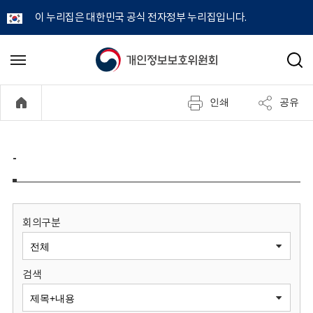
이 누리집은 대한민국 공식 전자정부 누리집입니다.
개
메
검
뉴
색
인
열
인쇄
공유
기
정
보
-
보
호
회의구분
위
검색
원