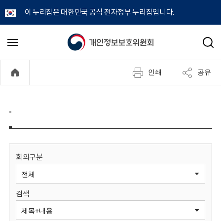
이 누리집은 대한민국 공식 전자정부 누리집입니다.
개
메
검
뉴
색
인
열
인쇄
공유
기
정
보
-
보
호
회의구분
위
검색
원