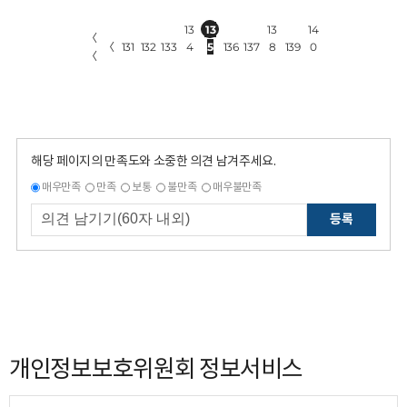
13
13
13
14
〈
〈
131
132
133
4
5
136
137
8
139
0
〈
해당 페이지의 만족도와 소중한 의견 남겨주세요.
매우만족
만족
보통
불만족
매우불만족
등록
개인정보보호위원회 정보서비스