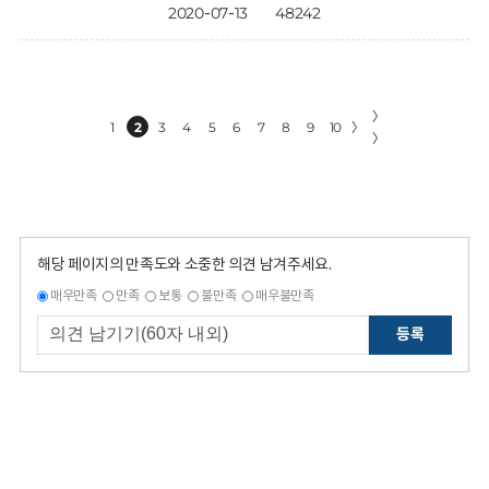
2020-07-13
48242
〉
1
2
3
4
5
6
7
8
9
10
〉
〉
해당 페이지의 만족도와 소중한 의견 남겨주세요.
매우만족
만족
보통
불만족
매우불만족
등록