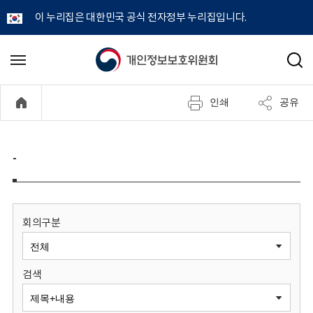
이 누리집은 대한민국 공식 전자정부 누리집입니다.
개
메
검
뉴
색
인
열
인쇄
공유
기
정
보
-
보
호
회의구분
위
검색
원