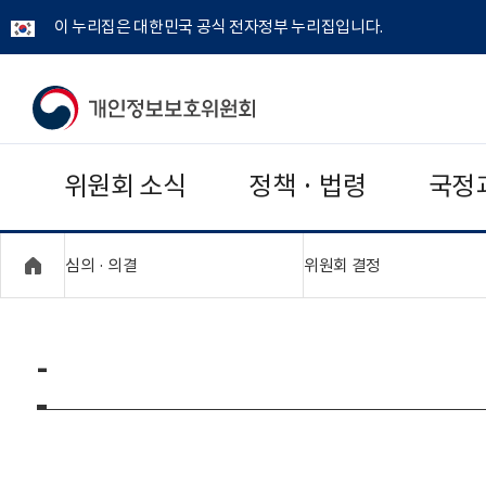
이 누리집은 대한민국 공식 전자정부 누리집입니다.
개
인
위원회 소식
정책 · 법령
국정
정
보
"접기,펼치기"
"접기,펼치기"
심의 · 의결
위원회 결정
보
호
-
위
원