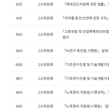
892
2소위원회
「제대군인지원에 관한 법률」 
891
2소위원회
｢의약품 등의 안전에 관한 규칙
｢고용보험 및 산업재해보상보험
890
2소위원회
평가
889
2소위원회
「뇌연구 촉진법 시행령」 일부
888
2소위원회
「기초연구진흥 및 기술개발지원
887
2소위원회
「기초연구진흥 및 기술개발지원
886
2소위원회
「노후준비 지원법 시행규칙」 
885
2소위원회
「노후준비 지원법 시행령」 일