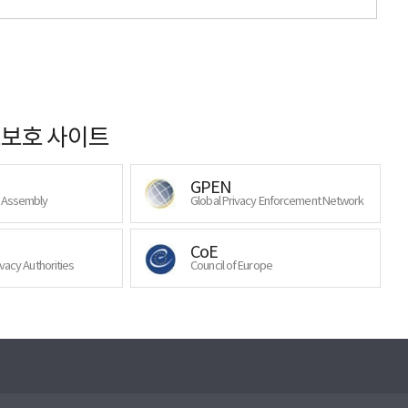
보호 사이트
GPEN
y Assembly
Global Privacy Enforcement Network
CoE
ivacy Authorities
Council of Europe