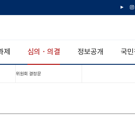
유
인
튜
스
브
타
그
램
과제
심의 · 의결
정보공개
국민
"접기,펼치기"
위원회 결정문