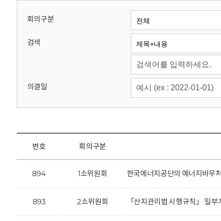
회
회의구분
검색
의결일
번호
회의구분
894
1소위원회
한국에너지공단의 에너지바우처 
893
2소위원회
「산지관리법 시행규칙」 일부개