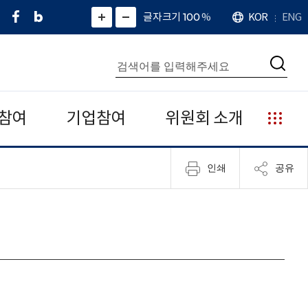
페
네
X
확
글자크기 100
%
KOR
ENG
언
화
화
이
이
(
대
어
면
면
스
버
트
수
확
축
북
블
위
대
통
소
치
검
로
터
합
색
그
)
검
색
참여
기업참여
위원회 소개
누
리
집
인쇄
공유
안
내