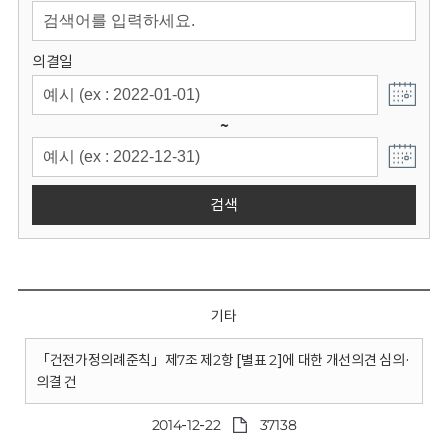
회
의결일
~
검색
기타
「건전가정의례준칙」제7조 제2항 [별표 2]에 대한 개선의견 심의·
의결 건
2014-12-22
37138