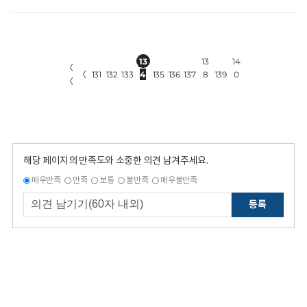
13
13
14
〈
〈
131
132
133
4
135
136
137
8
139
0
〈
해당 페이지의 만족도와 소중한 의견 남겨주세요.
매우만족
만족
보통
불만족
매우불만족
등록