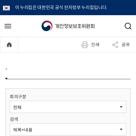
이 누리집은 대한민국 공식 전자정부 누리집입니다.
개
메
검
뉴
색
인
열
인쇄
공유
기
정
보
-
보
호
회의구분
위
검색
원