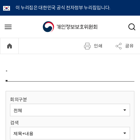
이 누리집은 대한민국 공식 전자정부 누리집입니다.
개
메
검
뉴
색
인
열
인쇄
공유
기
정
보
-
보
호
회의구분
위
검색
원