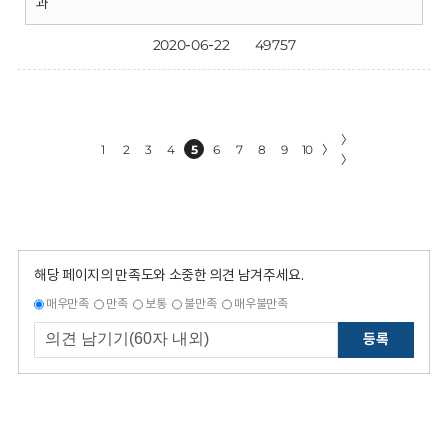
과
2020-06-22
49757
〉
1
2
3
4
5
6
7
8
9
10
〉
〉
해당 페이지의 만족도와 소중한 의견 남겨주세요.
매우만족
만족
보통
불만족
매우불만족
등록